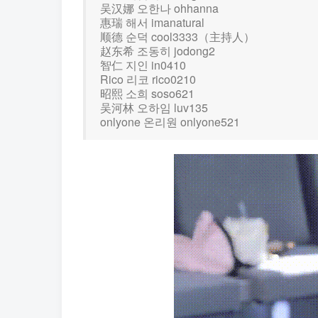
吴汉娜 오한나 ohhanna
惠瑞 해서 imanatural
顺德 순덕 cool3333（主持人）
赵东希 조동히 jodong2
智仁 지인 in0410
Rico 리코 rico0210
昭熙 소희 soso621
吴河林 오하임 luv135
onlyone 온리원 onlyone521