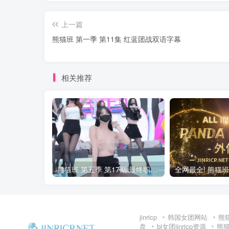
上一篇
熊猫班 第一季 第11集 红蓝团战双语字幕
相关推荐
熊猫班 第五季 第17期 最终职级赛&完结
jinricp
韩国女团网站
熊
盘
bj女团jinricp资源
熊猫班