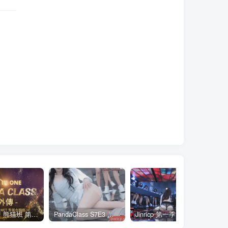
全网最全! 熊猫班 第6季 外传 SpinOff 全集 All in one 合集版 中英韩简繁字幕外挂版
PandaClass S7E3 熊猫班 第7季 第3期 二十一点日 中英韩简繁字幕
Jinricp 第一季 第1集 火爆首播&VIP小黑屋首秀 中文字幕