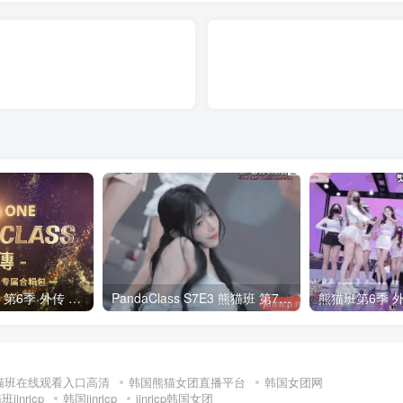
全网最全! 熊猫班 第6季 外传 SpinOff 全集 All in one 合集版 中英韩简繁字幕外挂版
PandaClass S7E3 熊猫班 第7季 第3期 二十一点日 中英韩简繁字幕
猫班在线观看入口高清
韩国熊猫女团直播平台
韩国女团网
jinricp
韩国jinricp
jinricp韩国女团