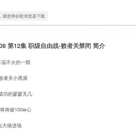
，请使用谷歌浏览器下载
.10.08 第12集 职级自由战-败者关禁闭 简介
是不温不火的一期
败者关小黑屋
成功的寥寥无几
将将破100w心
点大佬进场