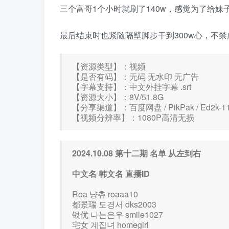
三个富哥1个小时就刷了140w，感觉为了给妹
最后结束时也紧随隔壁脚步干到300w心，不
【资源类型】：视频
【是否有码】：无码 无水印 无广告
【字幕支持】：中文外挂字幕 .srt
【资源大小】：8V/51.8G
【分享渠道】：百度网盘 / PikPak / Ed2k-
【视频分辨率】：1080P高清无损
2024.10.08 第十二期 名单 从左到右
中文名 韩文名 直播ID
Roa 냥츄 roaaa10
都景瑞 도경서 dks2003
银优 나는은우 smile1027
宅女 계집녀 homegirl