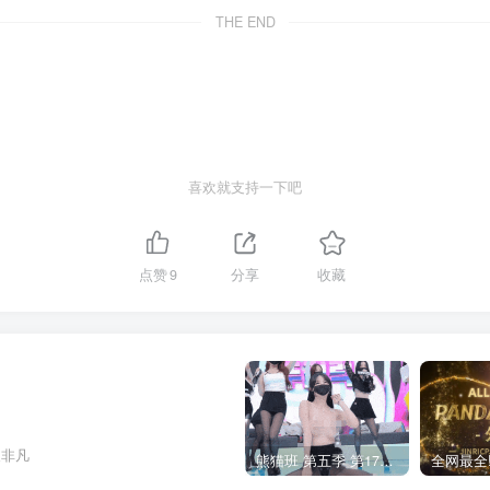
THE END
喜欢就支持一下吧
点赞
9
分享
收藏
义非凡
熊猫班 第五季 第17期 最终职级赛&完结