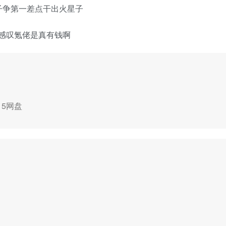
子争第一差点干出火星子
禁感叹氪佬是真有钱啊
115网盘