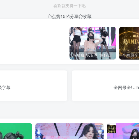
喜欢就支持一下吧
点赞
15
分享
收藏
负
熊猫班 第五季 第17期 最终职级赛&完结
简繁字幕
全网最全! Jin