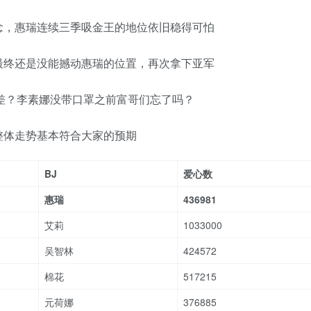
念，惠瑞连续三季吸金王的地位依旧稳得可怕
最终还是没能撼动惠瑞的位置，再次拿下亚军
差？李素娜没带口罩之前富哥们忘了吗？
整体走势基本符合大家的预期
BJ
爱心数
惠瑞
436981
艾莉
1033000
吴智林
424572
棉花
517215
元荷娜
376885