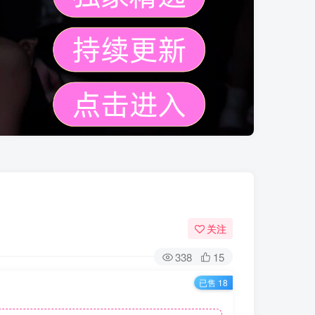
关注
338
15
已售 18