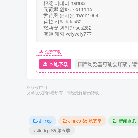
棉花 이태리 naras2
元荷娜 원하나 o111na
尹诗恩 윤시은 riwon1004
荷拉 하라 lotus82
权莉安 권리안 sos282
海姬 해찌 velyvely777
免费下载
本地下载
国产浏览器可能会屏蔽，请
©
版权声明
文章版权归作者所有，未经允许请勿转载。
Jinricp
Jinricp S5 第五季
新闻资讯
# Jinricp S5 第五季