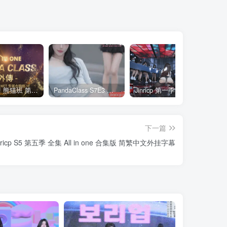
全网最全! 熊猫班 第6季 外传 SpinOff 全集 All in one 合集版 中英韩简繁字幕外挂版
PandaClass S7E3 熊猫班 第7季 第3期 二十一点日 中英韩简繁字幕
Jinricp 第一季 第1集 火爆首播&VIP小黑屋首秀 中文字幕
下一篇
ricp S5 第五季 全集 All in one 合集版 简繁中文外挂字幕