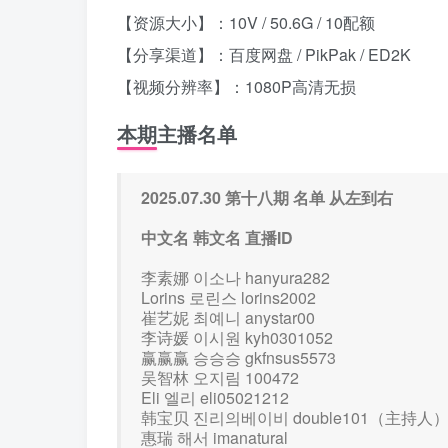
【资源大小】：10V / 50.6G / 10配额
【分享渠道】：百度网盘 / PikPak / ED2K
【视频分辨率】：1080P高清无损
本期主播名单
2025.07.30 第十八期 名单 从左到右
中文名 韩文名 直播ID
李素娜 이소나 hanyura282
Lorins 로린스 lorins2002
崔艺妮 최예니 anystar00
李诗媛 이시원 kyh0301052
赢赢赢 승승승 gkfnsus5573
吴智林 오지림 100472
Eli 엘리 eli05021212
韩宝贝 진리의베이비 double101（主持人
惠瑞 해서 imanatural