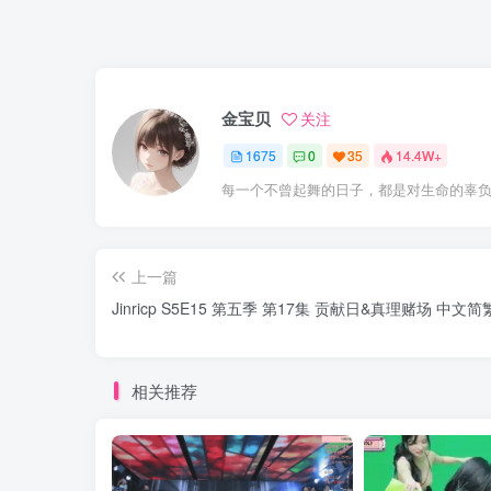
金宝贝
关注
1675
0
35
14.4W+
每一个不曾起舞的日子，都是对生命的辜
上一篇
Jinricp S5E15 第五季 第17集 贡献日&真理赌场 中文
相关推荐