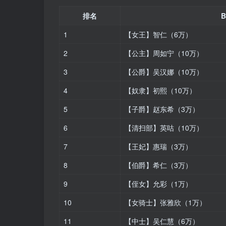
排名
1
【女王】智仁（6万）
2
【公主】周如宁（10万）
3
【公爵】吴汉娜（10万）
4
【奴隶】初熙（10万）
5
【子爵】赵东希（3万）
6
【清扫部】英咕（10万）
7
【王妃】惠瑞（3万）
8
【伯爵】希仁（3万）
9
【侄女】允彩（1万）
10
【女骑士】张雅欣（1万）
11
【中士】吴仁慧（6万）