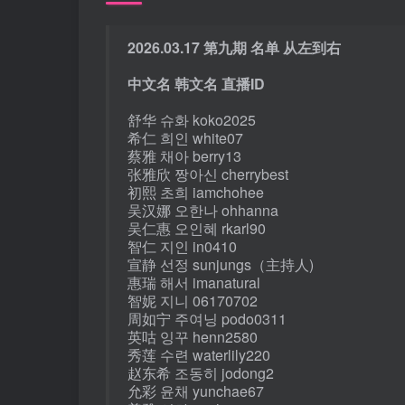
2026.03.17 第九期 名单 从左到右
中文名 韩文名 直播ID
舒华 슈화 koko2025
希仁 희인 white07
蔡雅 채아 berry13
张雅欣 짱아신 cherrybest
初熙 초희 iamchohee
吴汉娜 오한나 ohhanna
吴仁惠 오인혜 rkarl90
智仁 지인 in0410
宣静 선정 sunjungs（主持人)
惠瑞 해서 imanatural
智妮 지니 06170702
周如宁 주여닝 podo0311
英咕 잉꾸 henn2580
秀莲 수련 waterlily220
赵东希 조동히 jodong2
允彩 윤채 yunchae67