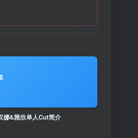
里
仁&汉娜&雅欣单人Cut简介