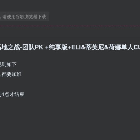
，请使用谷歌浏览器下载
3集 高地之战-团队PK +纯享版+ELI&蒂芙尼&荷娜单人C
规则如下
人都要加班
4点才结束