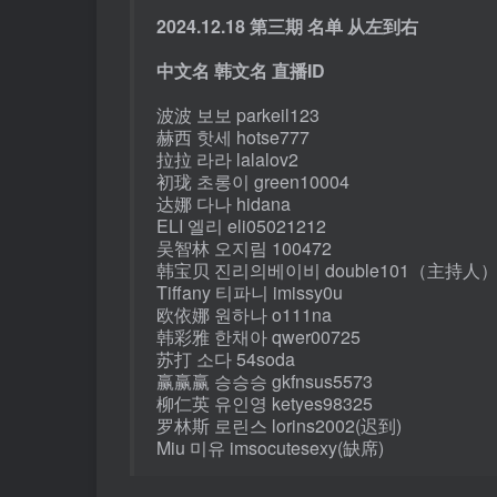
2024.12.18 第三期 名单 从左到右
中文名 韩文名 直播ID
波波 보보 parkeil123
赫西 핫세 hotse777
拉拉 라라 lalalov2
初珑 초롱이 green10004
达娜 다나 hidana
ELI 엘리 eli05021212
吴智林 오지림 100472
韩宝贝 진리의베이비 double101（主持人
Tiffany 티파니 imissy0u
欧依娜 원하나 o111na
韩彩雅 한채아 qwer00725
苏打 소다 54soda
赢赢赢 승승승 gkfnsus5573
柳仁英 유인영 ketyes98325
罗林斯 로린스 lorins2002(迟到)
Miu 미유 imsocutesexy(缺席)