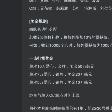
B组：艾莉、拉拉、赢赢赢、美优、波波
C组：元荷娜、韩彩雅、苏打、洛林斯、刘仁
[奖金规则]
由队长进行分配
若收到5位数礼物，将额外增加10%的贡献值。
例如：收到10005个心时，额外贡献值为1005
一击打赏奖金
单次10万爱心：金牌，奖金50万韩元
单次7万爱心：银牌，奖金20万韩元
单次5万爱心：铜牌，奖金10万韩元
纯享与单人Cut晚点时间上线
另外本月剩余时间每周只有1集，即25/30号播