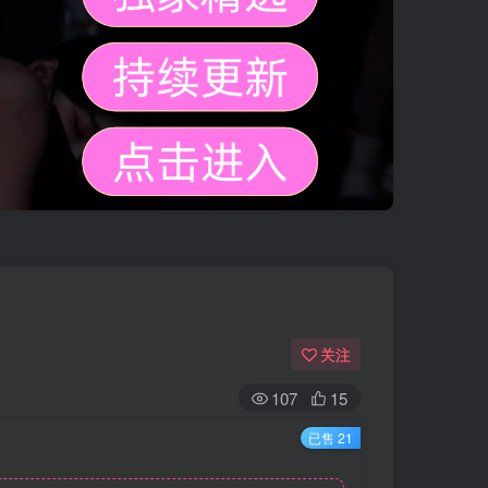
关注
107
15
已售 21